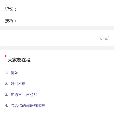
记忆：
技巧：
AI生成
大家都在搜
痴妒
奸回不轨
知必言，言必尽
包含惜的词语有哪些