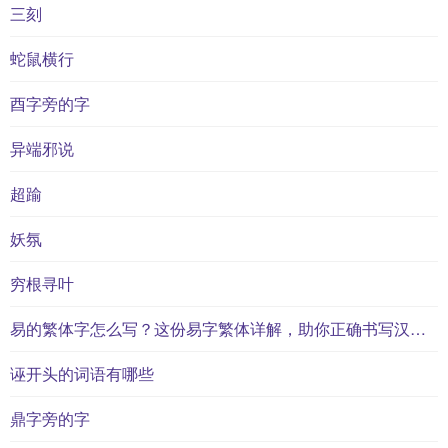
三刻
蛇鼠横行
酉字旁的字
异端邪说
超踰
妖氛
穷根寻叶
易的繁体字怎么写？这份易字繁体详解，助你正确书写汉字_汉字繁体学习
诬开头的词语有哪些
鼎字旁的字