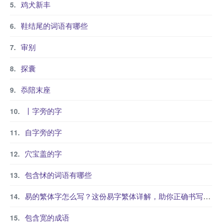
鸡犬新丰
鞋结尾的词语有哪些
审别
探囊
忝陪末座
丨字旁的字
自字旁的字
穴宝盖的字
包含怵的词语有哪些
易的繁体字怎么写？这份易字繁体详解，助你正确书写汉字_汉字繁体学习
包含宽的成语