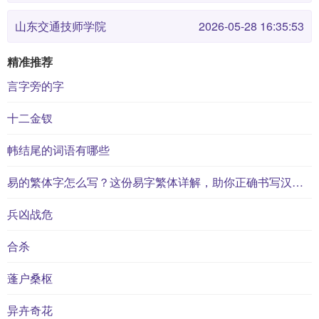
山东交通技师学院
2026-05-28 16:35:53
精准推荐
言字旁的字
十二金钗
帏结尾的词语有哪些
易的繁体字怎么写？这份易字繁体详解，助你正确书写汉字_汉字繁体学习
兵凶战危
合杀
蓬户桑枢
异卉奇花