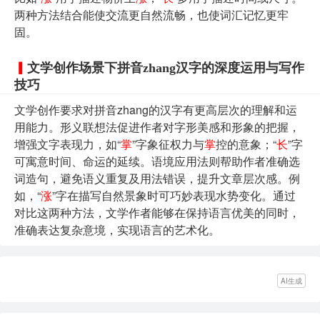
两种方法结合能使交流更自然流畅，也使词汇记忆更牢
固。
文学创作场景下拼音zhang汉字的深度运用与写作
技巧
文学创作要求对拼音zhang的汉字有更高层次的理解和运
用能力。形义联想法促进作者对字形美感和形象的把握，
增强文字表现力，如“
掌
”字象征权力与
掌
控的意象；“
长
”字
可寓意时间、命运的延续。语境应用法则帮助作者准确选
词造句，避免语义重复及用法错误，提升文章层次感。例
如，“
涨
”字在描写自然景象时可巧妙表现水势变化。通过
对比这两种方法，文学作者能够在保持语言优美的同时，
准确表达复杂意境，实现语言的艺术化。
AI生成