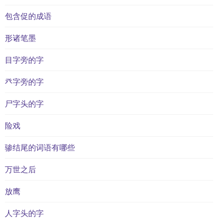
包含促的成语
形诸笔墨
目字旁的字
癶字旁的字
尸字头的字
险戏
骖结尾的词语有哪些
万世之后
放鹰
人字头的字