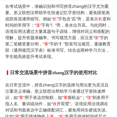
在考试场景中，准确识别和书写拼音zhang的汉字尤为重
要。形义联想法帮助学生快速记忆字形结构，避免因笔画
或部首混淆而错写。例如“
长
”字包含“镸”旁，是表示
长
度和
时间的常用字；“
涨
”字有“氵”旁，表水位升高。与此同时，
语境应用法通过大量真题句子训练，增强对词义和搭配的
理解，提升答题准确率。书写规范方面，应注意“
张
”字的
第二笔横竖要分明，“
掌
”字的“扌”部首写法规范，遵循教育
部《通用规范汉字表》标准书写。结合这两种学习方法，
学生能高效提升考试表现。
日常交流场景中拼音zhang汉字的使用对比
在日常交流中，拼音zhang汉字的选择与用法更为灵活且
注重语义准确。形义联想法帮助学习者通过字形快速辨
识，如“
掌
”用于表达控制权，如“
掌
握机会”；“
张
”则多用于
指人名、量词或动作，如“
张
开双臂”。语境应用法强调在
对话和书面表达中正确搭配词汇，避免用词生硬或失误。
比如“
涨
”用于描述物价上
涨
，“
长
”多用于描述时间或尺寸。