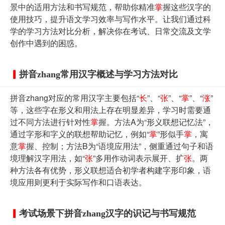
景中的适用方法和书写规范，帮助你精准
掌
握这些汉字的
使用技巧，提升语文学习效率与写作水平。让我们通过科
学的学习方法对比分析，解决你在考试、日常交流及文学
创作中遇到的困惑。
拼音zhang常用汉字概述与学习方法对比
拼音zhang对应的常用汉字主要包括“
长
”、“
张
”、“
掌
”、“
涨
”
等，这些字在形义和用法上存在明显差异，学习时需要通
过不同方法进行针对性
掌
握。方法A为“形义联想记忆法”，
通过字形和字义的联想帮助记忆，例如“
掌
”形似手
掌
，寓
意
掌
握、控制；方法B为“语境应用法”，侧重通过句子和语
境理解汉字用法，如“
张
”多用作动词表示展开、扩
张
。两
种方法各有优势，形义联想适合初学者构建字形印象，语
境应用则更利于实际写作和口语表达。
考试场景下拼音zhang汉字的识记与书写规范