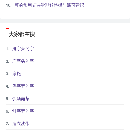
可的常用义课堂理解路径与练习建议
大家都在搜
鬼字旁的字
广字头的字
摩托
鸟字旁的字
饮酒茹荤
艸字旁的字
逢衣浅带