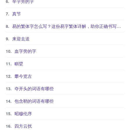
辛字旁的字
真节
易的繁体字怎么写？这份易字繁体详解，助你正确书写汉字_汉字繁体学习
来迎去送
血字旁的字
甽甓
攀今览古
夺开头的词语有哪些
包含鞘的词语有哪些
昭穆伦序
四方云扰