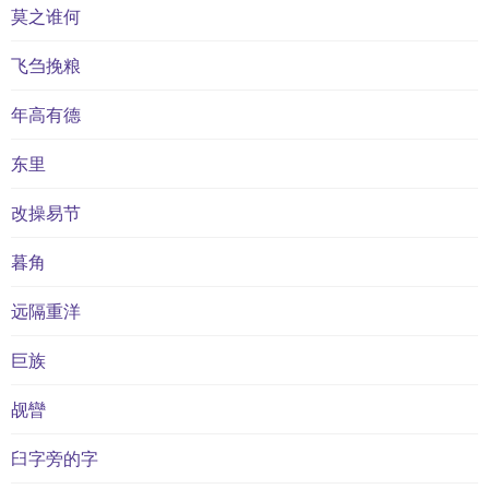
莫之谁何
飞刍挽粮
年高有德
东里
改操易节
暮角
远隔重洋
巨族
觇矕
臼字旁的字