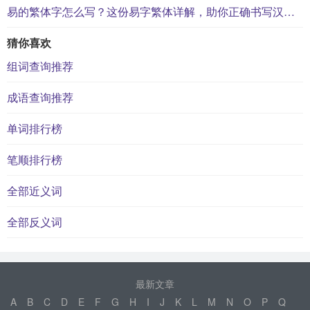
易的繁体字怎么写？这份易字繁体详解，助你正确书写汉字_汉字繁体学习
猜你喜欢
组词查询推荐
成语查询推荐
单词排行榜
笔顺排行榜
全部近义词
全部反义词
最新文章
A
B
C
D
E
F
G
H
I
J
K
L
M
N
O
P
Q