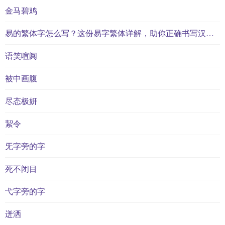
金马碧鸡
易的繁体字怎么写？这份易字繁体详解，助你正确书写汉字_汉字繁体学习
语笑喧阗
被中画腹
尽态极妍
絜令
旡字旁的字
死不闭目
弋字旁的字
迸洒