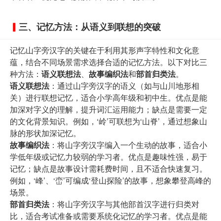
三、记忆方法：从语义到联想的突破
记忆山字旁汉字的关键在于利用其形声字特性和文化意
蕴，结合不同场景需求选择合适的记忆方法。以下对比三
种方法：
语义联想法
、
故事编织法
和
部首归类法
。
语义联想法
：通过山字旁汉字的语义（如与山川地形相
关）进行联想记忆，适合小学高年级和初中生。优点是能
加深对字义的理解，提升词汇运用能力；缺点是需要一定
的文化背景知识。例如，‘岭’可联想为‘山脊’，通过想象山
脉的形状加深记忆。
故事编织法
：将山字旁汉字编入一个生动的故事，适合小
学低年级或记忆力较弱的学习者。优点是趣味性强，易于
记忆；缺点是故事设计需耗费时间，且不适合快速复习。
例如，‘峰’、‘峦’可编成‘登山探险’的故事，想象攀登高峰的
场景。
部首归类法
：将山字旁汉字与其他部首汉字进行归类对
比，适合考试准备或需要系统化记忆的学习者。优点是能