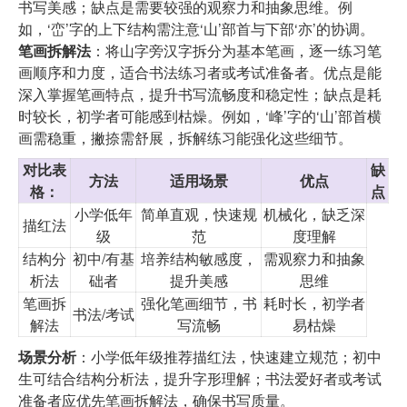
书写美感；缺点是需要较强的观察力和抽象思维。例
如，‘峦’字的上下结构需注意‘山’部首与下部‘亦’的协调。
笔画拆解法
：将山字旁汉字拆分为基本笔画，逐一练习笔
画顺序和力度，适合书法练习者或考试准备者。优点是能
深入掌握笔画特点，提升书写流畅度和稳定性；缺点是耗
时较长，初学者可能感到枯燥。例如，‘峰’字的‘山’部首横
画需稳重，撇捺需舒展，拆解练习能强化这些细节。
对比表
缺
方法
适用场景
优点
格
：
点
小学低年
简单直观，快速规
机械化，缺乏深
描红法
级
范
度理解
结构分
初中/有基
培养结构敏感度，
需观察力和抽象
析法
础者
提升美感
思维
笔画拆
强化笔画细节，书
耗时长，初学者
书法/考试
解法
写流畅
易枯燥
场景分析
：小学低年级推荐描红法，快速建立规范；初中
生可结合结构分析法，提升字形理解；书法爱好者或考试
准备者应优先笔画拆解法，确保书写质量。