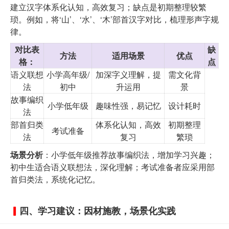
建立汉字体系化认知，高效复习；缺点是初期整理较繁
琐。例如，将‘山’、‘水’、‘木’部首汉字对比，梳理形声字规
律。
对比表
缺
方法
适用场景
优点
格
：
点
语义联想
小学高年级/
加深字义理解，提
需文化背
法
初中
升运用
景
故事编织
小学低年级
趣味性强，易记忆
设计耗时
法
部首归类
体系化认知，高效
初期整理
考试准备
法
复习
繁琐
场景分析
：小学低年级推荐故事编织法，增加学习兴趣；
初中生适合语义联想法，深化理解；考试准备者应采用部
首归类法，系统化记忆。
四、学习建议：因材施教，场景化实践