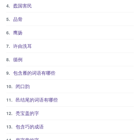
蠹国害民
品骨
鹰扬
许由洗耳
循例
包含雁的词语有哪些
闭口韵
邑结尾的词语有哪些
秃宝盖的字
包含巧的成语
麻字旁的字