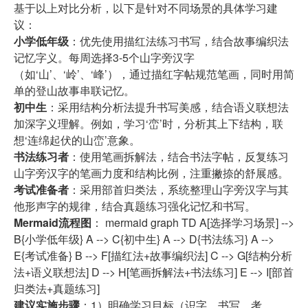
基于以上对比分析，以下是针对不同场景的具体学习建
议：
小学低年级
：优先使用描红法练习书写，结合故事编织法
记忆字义。每周选择3-5个山字旁汉字
（如‘山’、‘岭’、‘峰’），通过描红字帖规范笔画，同时用简
单的登山故事串联记忆。
初中生
：采用结构分析法提升书写美感，结合语义联想法
加深字义理解。例如，学习‘峦’时，分析其上下结构，联
想‘连绵起伏的山峦’意象。
书法练习者
：使用笔画拆解法，结合书法字帖，反复练习
山字旁汉字的笔画力度和结构比例，注重撇捺的舒展感。
考试准备者
：采用部首归类法，系统整理山字旁汉字与其
他形声字的规律，结合真题练习强化记忆和书写。
Mermaid流程图
： mermaid graph TD A[选择学习场景] -->
B{小学低年级} A --> C{初中生} A --> D{书法练习} A -->
E{考试准备} B --> F[描红法+故事编织法] C --> G[结构分析
法+语义联想法] D --> H[笔画拆解法+书法练习] E --> I[部首
归类法+真题练习]
建议实施步骤
：1）明确学习目标（识字、书写、考