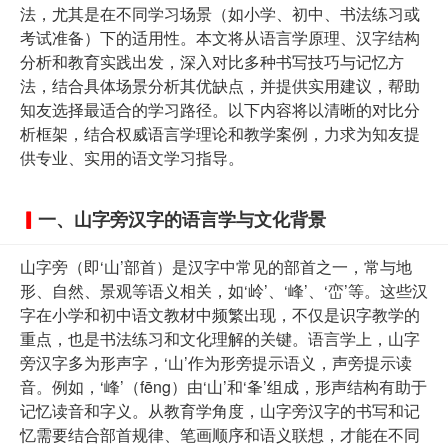
法，尤其是在不同学习场景（如小学、初中、书法练习或
考试准备）下的适用性。本文将从语言学原理、汉字结构
分析和教育实践出发，深入对比多种书写技巧与记忆方
法，结合具体场景分析其优缺点，并提供实用建议，帮助
知友选择最适合的学习路径。以下内容将以清晰的对比分
析框架，结合权威语言学理论和教学案例，力求为知友提
供专业、实用的语文学习指导。
一、山字旁汉字的语言学与文化背景
山字旁（即‘山’部首）是汉字中常见的部首之一，常与地
形、自然、景观等语义相关，如‘岭’、‘峰’、‘峦’等。这些汉
字在小学和初中语文教材中频繁出现，不仅是识字教学的
重点，也是书法练习和文化理解的关键。语言学上，山字
旁汉字多为形声字，‘山’作为形旁提示语义，声旁提示读
音。例如，‘峰’（fēng）由‘山’和‘夆’组成，形声结构有助于
记忆读音和字义。从教育学角度，山字旁汉字的书写和记
忆需要结合部首规律、笔画顺序和语义联想，才能在不同