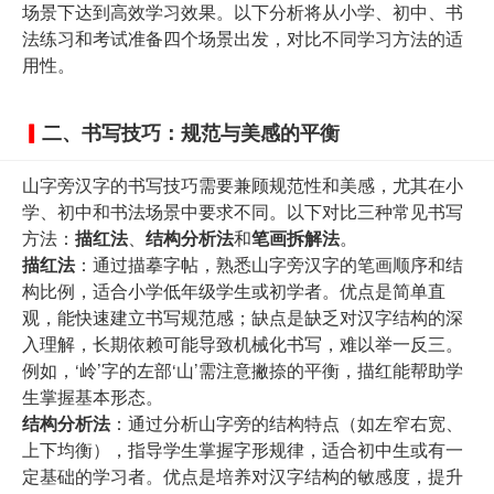
场景下达到高效学习效果。以下分析将从小学、初中、书
法练习和考试准备四个场景出发，对比不同学习方法的适
用性。
二、书写技巧：规范与美感的平衡
山字旁汉字的书写技巧需要兼顾规范性和美感，尤其在小
学、初中和书法场景中要求不同。以下对比三种常见书写
方法：
描红法
、
结构分析法
和
笔画拆解法
。
描红法
：通过描摹字帖，熟悉山字旁汉字的笔画顺序和结
构比例，适合小学低年级学生或初学者。优点是简单直
观，能快速建立书写规范感；缺点是缺乏对汉字结构的深
入理解，长期依赖可能导致机械化书写，难以举一反三。
例如，‘岭’字的左部‘山’需注意撇捺的平衡，描红能帮助学
生掌握基本形态。
结构分析法
：通过分析山字旁的结构特点（如左窄右宽、
上下均衡），指导学生掌握字形规律，适合初中生或有一
定基础的学习者。优点是培养对汉字结构的敏感度，提升