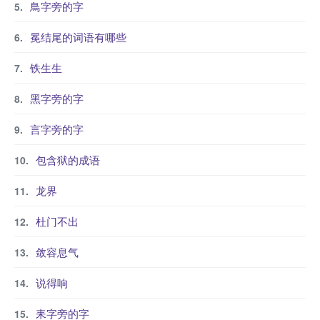
鳥字旁的字
冕结尾的词语有哪些
铁生生
黑字旁的字
言字旁的字
包含狱的成语
龙界
杜门不出
敛容息气
说得响
耒字旁的字