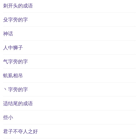
刺开头的成语
殳字旁的字
神话
人中狮子
气字旁的字
虮虱相吊
丶字旁的字
适结尾的成语
些小
君子不夺人之好