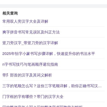
相关查询
常用双人旁汉字大全及详解
爽字拼音书写常见误区及纠正方法
竖刀旁汉字_带竖刀旁的汉字详解
2025年怡字小篆书写步骤详解，快速提升你的书法水平
n字书写技巧与笔画顺序避坑指南
带阝部首的汉字及其词义解析
三字的笔顺怎么写？这份三字笔顺详解，助你正确书写汉字_汉字笔顺学习
冂字框的字有哪些？带冂的汉字大全