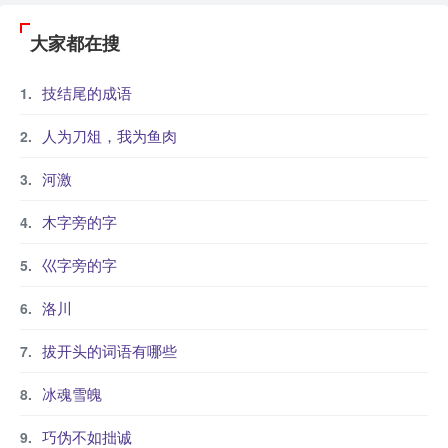
大家都在搜
技结尾的成语
人为刀俎，我为鱼肉
河激
木字旁的字
巛字旁的字
洛川
拔开头的词语有哪些
冰魂雪魄
巧伪不如拙诚