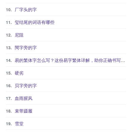
厂字头的字
玺结尾的词语有哪些
尼阻
閠字旁的字
易的繁体字怎么写？这份易字繁体详解，助你正确书写汉字_汉字繁体学习
硬劣
贝字旁的字
血雨腥风
束带蹑履
雪堂