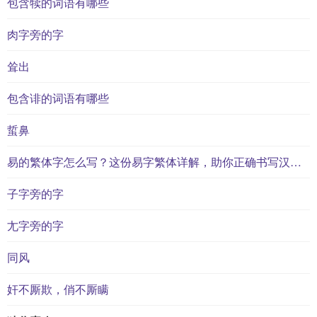
包含犊的词语有哪些
肉字旁的字
耸出
包含诽的词语有哪些
蜇鼻
易的繁体字怎么写？这份易字繁体详解，助你正确书写汉字_汉字繁体学习
子字旁的字
尢字旁的字
同风
奸不厮欺，俏不厮瞒