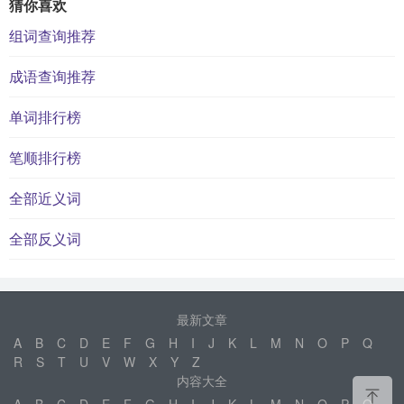
猜你喜欢
组词查询推荐
成语查询推荐
单词排行榜
笔顺排行榜
全部近义词
全部反义词
最新文章
A
B
C
D
E
F
G
H
I
J
K
L
M
N
O
P
Q
R
S
T
U
V
W
X
Y
Z
内容大全