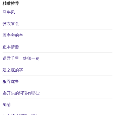
精准推荐
马牛风
弊衣箪食
耳字旁的字
正本清源
送君千里，终须一别
建之底的字
狼吞虎餐
迤开头的词语有哪些
蜀菊