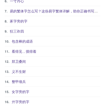
一寸丹心
易的繁体字怎么写？这份易字繁体详解，助你正确书写汉字_汉字繁体学习
豕字旁的字
狂三诈四
包含棒的成语
看得见，摸得着
郑卫桑间
义不生财
整甲缮兵
女字旁的字
廾字旁的字