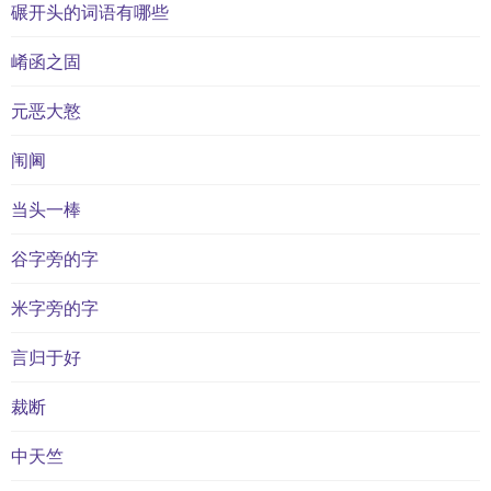
碾开头的词语有哪些
崤函之固
元恶大憝
闱阃
当头一棒
谷字旁的字
米字旁的字
言归于好
裁断
中天竺