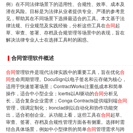
例）在不同法律场景下的适用性、合规性、效率、成本及
潜在风险。目标是为法律从业者提供专业、严谨的参考意
见，帮助其在不同场景下选择最适合的工具。本文基于法
律法规、行业规范及实践经验，分析这些工具在
合同
起
草、审查、签署、存档及合规管理等场景中的表现，旨在
解决法律专业人士在选择工具时的困惑。
合同
管理软件概述
合同
管理软件是现代法律实践中的重要工具，旨在优化
合
同
生命周期管理。DocuSign以电子签名和云存储为核心，
适用于快速签署场景；ContractWorks注重低成本和简单
操作，适合中小型企业；Icertis以AI驱动的
合同
分析见
长，适合复杂企业需求；Conga Contracts提供端到端
合同
管理，强调定制化；Ironclad则以自动化和协作功能突
出，适合初创企业。从功能上看，这些工具在
合同
起草、
审查、签署、存档及合规性管理方面各有侧重。选择时需
结合具体场景，例如中小型律所的简单
合同
管理需求与跨