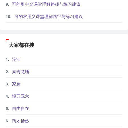
可的引申义课堂理解路径与练习建议
可的常用义课堂理解路径与练习建议
大家都在搜
沱江
凤翥龙蟠
家厨
恨五骂六
自由自在
衒才扬己