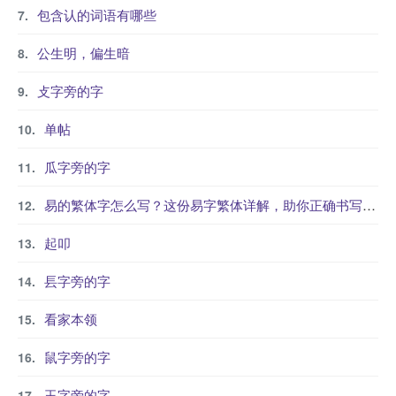
包含认的词语有哪些
公生明，偏生暗
攴字旁的字
单帖
瓜字旁的字
易的繁体字怎么写？这份易字繁体详解，助你正确书写汉字_汉字繁体学习
起叩
镸字旁的字
看家本领
鼠字旁的字
玉字旁的字