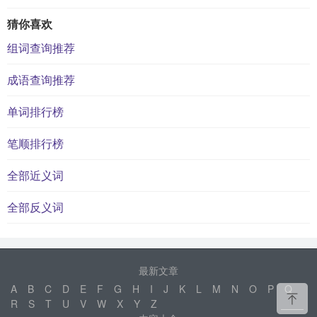
猜你喜欢
组词查询推荐
成语查询推荐
单词排行榜
笔顺排行榜
全部近义词
全部反义词
最新文章
A
B
C
D
E
F
G
H
I
J
K
L
M
N
O
P
Q
R
S
T
U
V
W
X
Y
Z