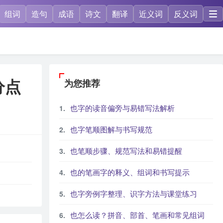
组词
造句
成语
诗文
翻译
近义词
反义词
分点
为您推荐
也字的读音偏旁与易错写法解析
也字笔顺图解与书写规范
也笔顺步骤、规范写法和易错提醒
也的笔画字的释义、组词和书写提示
也字旁例字整理、识字方法与课堂练习
也怎么读？拼音、部首、笔画和常见组词