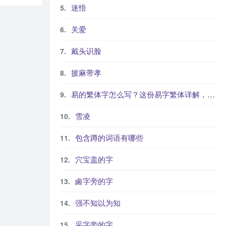
迷悟
关爱
戴头识脸
披麻带孝
易的繁体字怎么写？这份易字繁体详解，助你正确书写汉字_汉字繁体学习
雪凌
包含蹲的词语有哪些
穴宝盖的字
鹵字旁的字
强不知以为知
采字旁的字