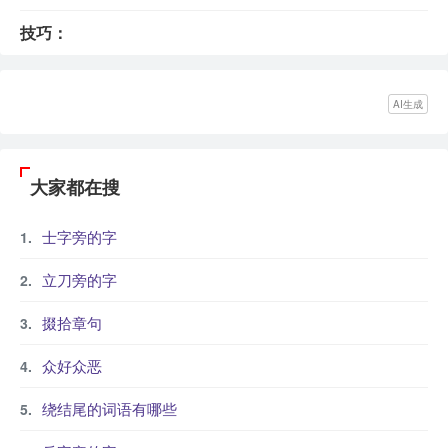
技巧：
AI生成
大家都在搜
士字旁的字
立刀旁的字
掇拾章句
众好众恶
绕结尾的词语有哪些