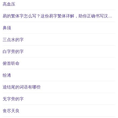
高血压
易的繁体字怎么写？这份易字繁体详解，助你正确书写汉字_汉字繁体学习
鼻须
三点水的字
白字旁的字
俯首听命
纷淆
逵结尾的词语有哪些
旡字旁的字
丧尽天良