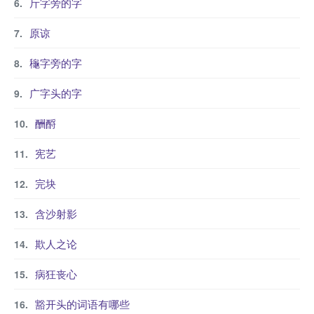
斤字旁的字
原谅
龝字旁的字
广字头的字
酬酹
宪艺
完块
含沙射影
欺人之论
病狂丧心
豁开头的词语有哪些