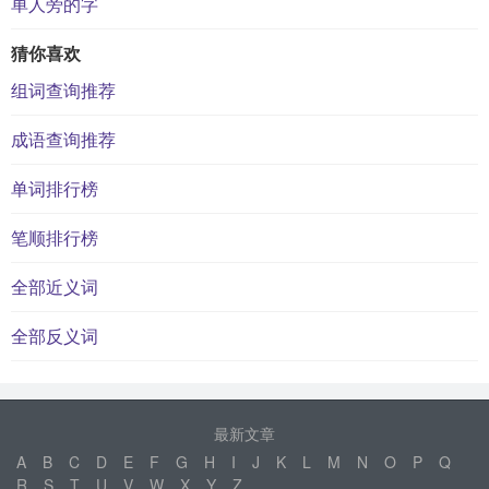
单人旁的字
猜你喜欢
组词查询推荐
成语查询推荐
单词排行榜
笔顺排行榜
全部近义词
全部反义词
最新文章
A
B
C
D
E
F
G
H
I
J
K
L
M
N
O
P
Q
R
S
T
U
V
W
X
Y
Z