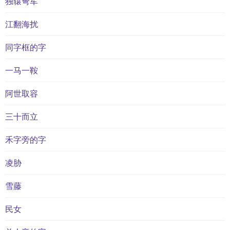
独辕弩军
江翻海扰
同字框的字
一马一鞍
阿世取容
三十而立
禾字旁的字
凌胁
雪藤
民女