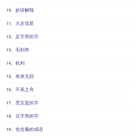
妙语解颐
大步流星
足字旁的字
毛利率
机利
有来无回
不系之舟
秃宝盖的字
豆字旁的字
包含脑的成语