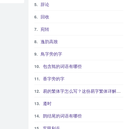
辞论
回收
宛转
逸韵高致
鳥字旁的字
包含羝的词语有哪些
香字旁的字
易的繁体字怎么写？这份易字繁体详解，助你正确书写汉字_汉字繁体学习
遵时
鹊结尾的词语有哪些
牢甲利兵