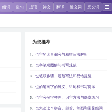
组词
造句
成语
诗文
翻译
近义词
反义词
为您推荐
也字的读音偏旁与易错写法解析
也字笔顺图解与书写规范
也笔顺步骤、规范写法和易错提醒
也的笔画字的释义、组词和书写提示
也字旁例字整理、识字方法与课堂练习
也怎么读？拼音、部首、笔画和常见组词