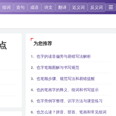
组词
造句
成语
诗文
翻译
近义词
反义词
点
为您推荐
也字的读音偏旁与易错写法解析
也字笔顺图解与书写规范
也笔顺步骤、规范写法和易错提醒
也的笔画字的释义、组词和书写提示
也字旁例字整理、识字方法与课堂练习
也怎么读？拼音、部首、笔画和常见组词