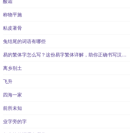
酸霜
称物平施
粘皮著骨
兔结尾的词语有哪些
易的繁体字怎么写？这份易字繁体详解，助你正确书写汉字_汉字繁体学习
离乡别土
飞升
四海一家
前所未知
业字旁的字