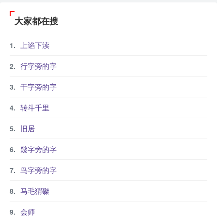
大家都在搜
上谄下渎
行字旁的字
干字旁的字
转斗千里
旧居
幾字旁的字
鸟字旁的字
马毛猬磔
会师