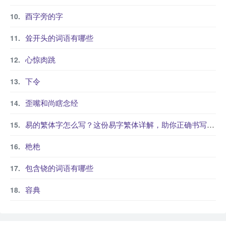
酉字旁的字
耸开头的词语有哪些
心惊肉跳
下令
歪嘴和尚瞎念经
易的繁体字怎么写？这份易字繁体详解，助你正确书写汉字_汉字繁体学习
杝杝
包含铙的词语有哪些
容典