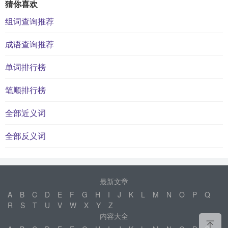
猜你喜欢
组词查询推荐
成语查询推荐
单词排行榜
笔顺排行榜
全部近义词
全部反义词
最新文章
A
B
C
D
E
F
G
H
I
J
K
L
M
N
O
P
Q
R
S
T
U
V
W
X
Y
Z
内容大全