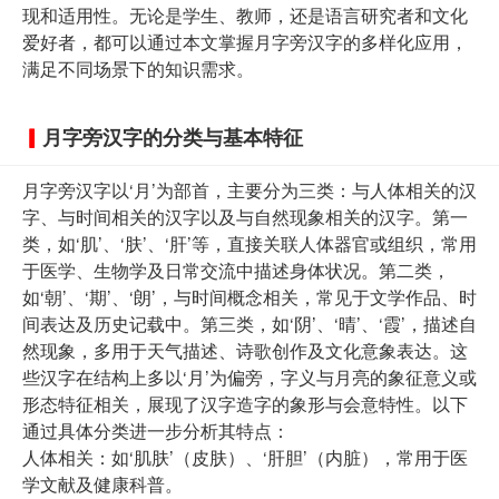
现和适用性。无论是学生、教师，还是语言研究者和文化
爱好者，都可以通过本文掌握月字旁汉字的多样化应用，
满足不同场景下的知识需求。
月字旁汉字的分类与基本特征
月字旁汉字以‘月’为部首，主要分为三类：与人体相关的汉
字、与时间相关的汉字以及与自然现象相关的汉字。第一
类，如‘肌’、‘肤’、‘肝’等，直接关联人体器官或组织，常用
于医学、生物学及日常交流中描述身体状况。第二类，
如‘朝’、‘期’、‘朗’，与时间概念相关，常见于文学作品、时
间表达及历史记载中。第三类，如‘阴’、‘晴’、‘霞’，描述自
然现象，多用于天气描述、诗歌创作及文化意象表达。这
些汉字在结构上多以‘月’为偏旁，字义与月亮的象征意义或
形态特征相关，展现了汉字造字的象形与会意特性。以下
通过具体分类进一步分析其特点：
人体相关：如‘肌肤’（皮肤）、‘肝胆’（内脏），常用于医
学文献及健康科普。