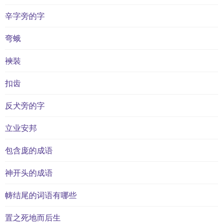
辛字旁的字
弯蛾
襫裝
扣齿
反犬旁的字
立业安邦
包含庞的成语
神开头的成语
帱结尾的词语有哪些
置之死地而后生