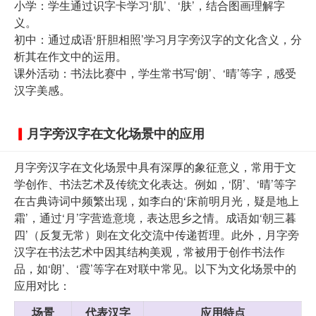
小学：学生通过识字卡学习‘肌’、‘肤’，结合图画理解字
义。
初中：通过成语‘肝胆相照’学习月字旁汉字的文化含义，分
析其在作文中的运用。
课外活动：书法比赛中，学生常书写‘朗’、‘晴’等字，感受
汉字美感。
月字旁汉字在文化场景中的应用
月字旁汉字在文化场景中具有深厚的象征意义，常用于文
学创作、书法艺术及传统文化表达。例如，‘阴’、‘晴’等字
在古典诗词中频繁出现，如李白的‘床前明月光，疑是地上
霜’，通过‘月’字营造意境，表达思乡之情。成语如‘朝三暮
四’（反复无常）则在文化交流中传递哲理。此外，月字旁
汉字在书法艺术中因其结构美观，常被用于创作书法作
品，如‘朗’、‘霞’等字在对联中常见。以下为文化场景中的
应用对比：
场景
代表汉字
应用特点