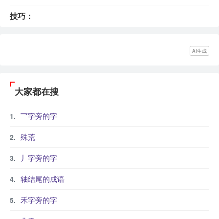
技巧：
AI生成
大家都在搜
乛字旁的字
殊荒
丿字旁的字
轴结尾的成语
禾字旁的字