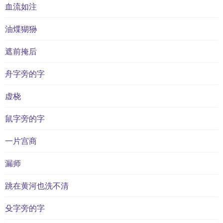
血流如注
油煠猢狲
遮前掩后
舟字旁的字
虚桡
鼠字旁的字
一片宫商
漏师
跳在黄河也洗不清
殳字旁的字