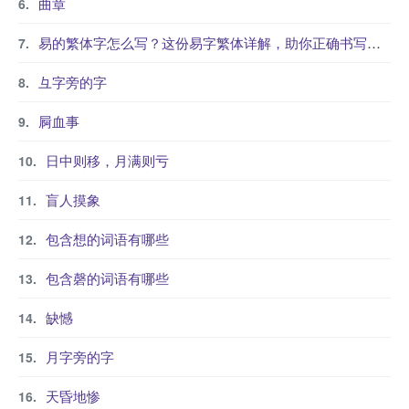
曲章
易的繁体字怎么写？这份易字繁体详解，助你正确书写汉字_汉字繁体学习
彑字旁的字
屙血事
日中则移，月满则亏
盲人摸象
包含想的词语有哪些
包含磬的词语有哪些
缺憾
月字旁的字
天昏地惨