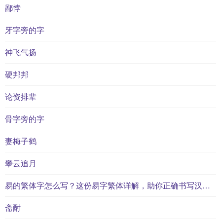
鄙悖
牙字旁的字
神飞气扬
硬邦邦
论资排辈
骨字旁的字
妻梅子鹤
攀云追月
易的繁体字怎么写？这份易字繁体详解，助你正确书写汉字_汉字繁体学习
斋酎