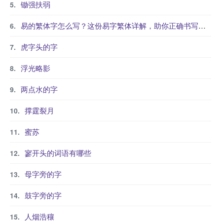
锄强扶弱
易的繁体字怎么写？这份易字繁体详解，助你正确书写汉字_汉字繁体学习
虎字头的字
浮光略影
两点水的字
撑霆裂月
蜜苏
寥开头的词语有哪些
母字旁的字
鼓字旁的字
人烟浩穰