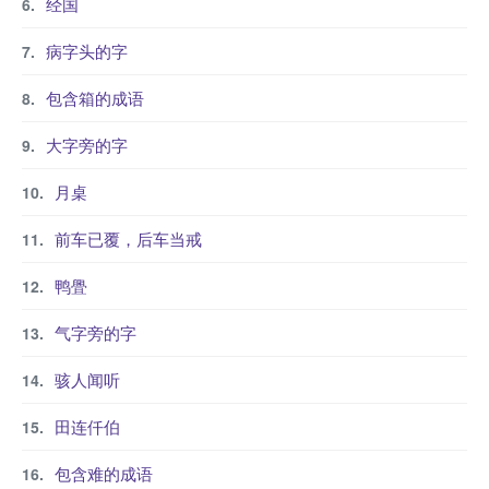
经国
病字头的字
包含箱的成语
大字旁的字
月桌
前车已覆，后车当戒
鸭舋
气字旁的字
骇人闻听
田连仟伯
包含难的成语