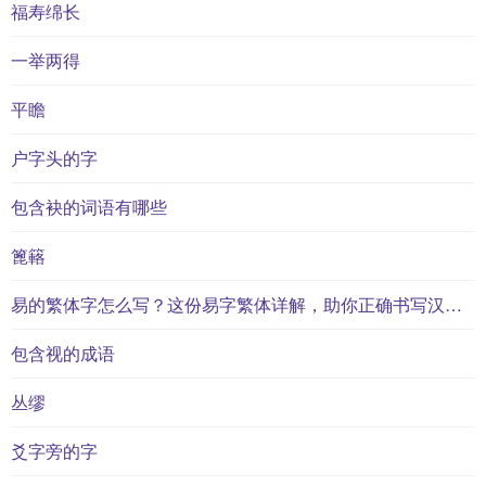
福寿绵长
一举两得
平瞻
户字头的字
包含袂的词语有哪些
篦簵
易的繁体字怎么写？这份易字繁体详解，助你正确书写汉字_汉字繁体学习
包含视的成语
丛缪
爻字旁的字