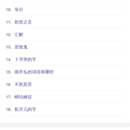
等分
欺世之言
汇解
若敖鬼
卜字旁的字
骑开头的词语有哪些
不胜其苦
峭论鲠议
私字儿的字