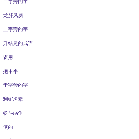
血字旁的字
龙肝凤脑
韭字旁的字
升结尾的成语
资用
抱不平
肀字旁的字
利绾名牵
蚁斗蜗争
使的