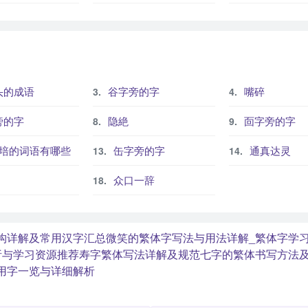
头的成语
谷字旁的字
嘴碎
旁的字
隐絶
靣字旁的字
培的词语有哪些
缶字旁的字
通真达灵
众口一辞
构详解及常用汉字汇总
微笑的繁体字写法与用法详解_繁体字学
析与学习资源推荐
寿字繁体写法详解及规范
七字的繁体书写方法及
用字一览与详细解析