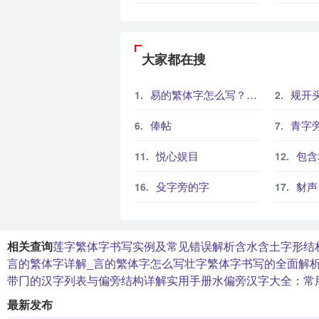
大家都在搜
易的繁体字怎么写？这份易字繁体详解，助你正确书写汉字_汉字繁体学习
规开
俸帖
青字
悦心娱目
包含
殳字旁的字
豺声
相关查询
莲字繁体字书写实例及常见错误解析
含水含土字形结
言的繁体字详解_言的繁体字怎么写
壮字繁体字书写的全面解
带冂的汉字列表与偏旁结构详解实用手册
水偏旁汉字大全：常
最新发布