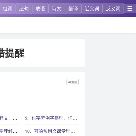
组词
造句
成语
诗文
翻译
近义词
反义词
错提醒
AI生成
和书写提示
也字旁例字整理、识字方法与课堂练习
与练习建议
可的常用义课堂理解路径与练习建议