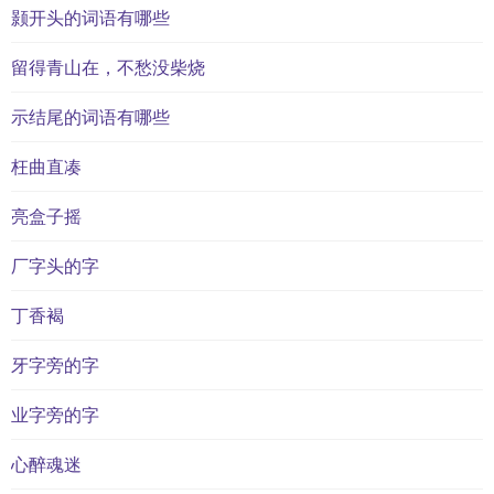
颢开头的词语有哪些
留得青山在，不愁没柴烧
示结尾的词语有哪些
枉曲直凑
亮盒子摇
厂字头的字
丁香褐
牙字旁的字
业字旁的字
心醉魂迷