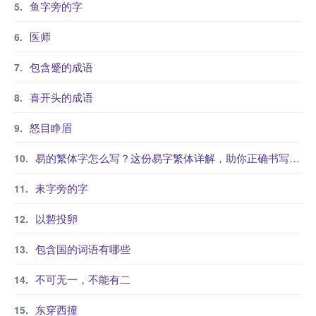
鱼字旁的字
医师
包含蹙的成语
喜开头的成语
怒目睁眉
易的繁体字怎么写？这份易字繁体详解，助你正确书写汉字_汉字繁体学习
耒字旁的字
以磛投卵
包含国的词语有哪些
不可无一，不能有二
东穿西撞