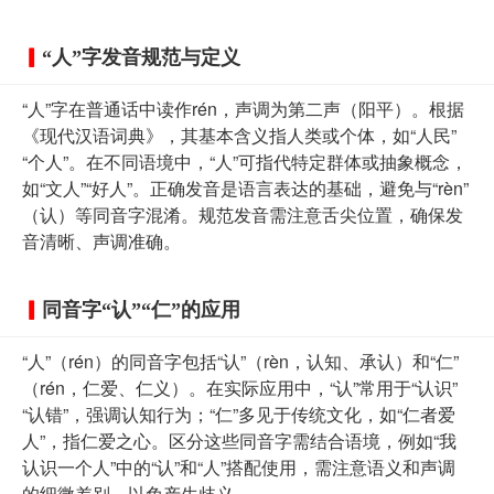
“人”字发音规范与定义
“人”字在普通话中读作rén，声调为第二声（阳平）。根据
《现代汉语词典》，其基本含义指人类或个体，如“人民”
“个人”。在不同语境中，“人”可指代特定群体或抽象概念，
如“文人”“好人”。正确发音是语言表达的基础，避免与“rèn”
（认）等同音字混淆。规范发音需注意舌尖位置，确保发
音清晰、声调准确。
同音字“认”“仁”的应用
“人”（rén）的同音字包括“认”（rèn，认知、承认）和“仁”
（rén，仁爱、仁义）。在实际应用中，“认”常用于“认识”
“认错”，强调认知行为；“仁”多见于传统文化，如“仁者爱
人”，指仁爱之心。区分这些同音字需结合语境，例如“我
认识一个人”中的“认”和“人”搭配使用，需注意语义和声调
的细微差别，以免产生歧义。