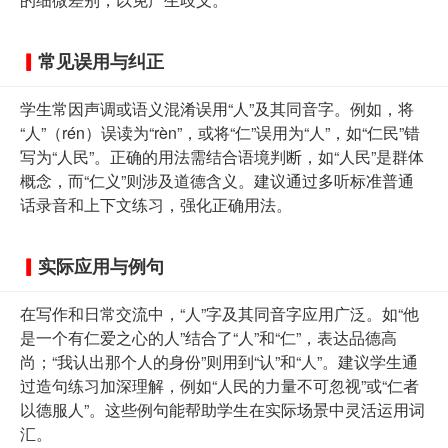
常见误用与纠正
学生常因声调或语义混淆误用“人”及其同音字。例如，将
“人”（rén）误读为“rèn”，或将“仁”误用为“人”，如“仁民”错
写为“人民”。正确的用法需结合语境判断，如“人民”是群体
概念，而“仁义”则涉及道德含义。建议通过多听标准普通
话录音和上下文练习，强化正确用法。
实际应用与例句
在写作和日常交流中，“人”字及其同音字应用广泛。如“他
是一个有仁爱之心的人”结合了“人”和“仁”，表达品德高
尚；“我认出那个人的身份”则用到“认”和“人”。建议学生通
过造句练习加深理解，例如“人民的力量不可忽视”或“仁者
以德服人”。这些例句能帮助学生在实际场景中灵活运用词
汇。