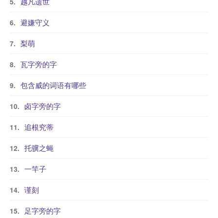
越凡遗世
避嫌守义
梨萌
瓦字旁的字
包含威的词语有哪些
卤字旁的字
追根究蒂
托骥之蝇
一竿子
谨刻
足字旁的字