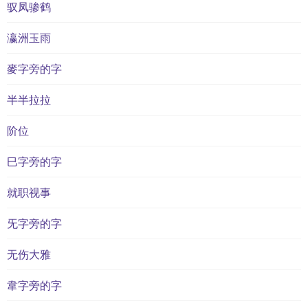
驭凤骖鹤
瀛洲玉雨
麥字旁的字
半半拉拉
阶位
巳字旁的字
就职视事
旡字旁的字
无伤大雅
韋字旁的字