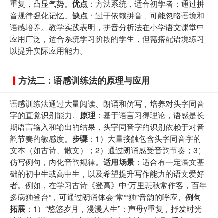
重复，凸显气势。
优点
：方法系统，适合初学者；通过拼
音规律强化记忆。
缺点
：过于依赖拼音，可能忽略语境和
语感培养。教学实践表明，拼音分析法在小学语文课堂中
应用广泛，适合系统学习阶段的学生，但需搭配语境练习
以提升实际应用能力。
方法二：语感训练法的原理与应用
语感训练法通过大量阅读、朗诵和仿写，培养对头字同音
字的直觉识别能力。
原理
：基于语言习得理论，语感是长
期语言输入和输出的结果，头字同音字的识别依赖于对音
韵节奏的敏感度。
步骤
：1）大量接触包含头字同音字的
文本（如古诗、散文）；2）通过朗诵感受音韵节奏；3）
仿写例句，内化音韵规律。
适用场景
：适合有一定语文基
础的初中生或高中生，以及希望提升写作能力的语文爱好
者。例如，在学习古诗《登高》中“万里悲秋常作客，百年
多病独登台”，可通过朗诵体会“常”“独”音韵的呼应。
例句
拓展
：1）“悠悠岁月，漫漫人生”：声母y重复，抒发时光