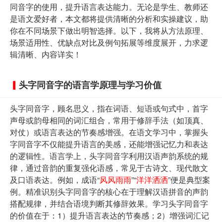
同音字的使用，提升语言表达能力。无论是学生、教师还
是语文爱好者，本文都将提供清晰的分析和实操建议，助
你在不同场景下做出明智选择。以下，我将从方法原理、
场景适用性、优缺点对比及例句拓展等维度展开，力求逻
辑清晰、内容详实！
头字同音字的语言学原理与学习价值
头字同音字，顾名思义，指在词语、短语或句式中，首字
声母或韵母相同的词汇组合，常用于修辞手法（如顶真、
对仗）或语言表达的节奏感增强。在语文学习中，掌握头
字同音字不仅能提升语言的美感，还能增强记忆力和表达
的逻辑性。语言学上，头字同音字利用汉语声韵系统的规
律，通过音韵的重复强化语感，常见于古诗文、现代散文
及口语表达。例如，成语“
风风雨雨
”“
洋洋洒洒
”便是典型案
例。精准识别头字同音字的核心在于理解汉语拼音的声韵
搭配规律，并结合语境判断其修辞效果。学习头字同音字
的价值在于：1）提升语言表达的节奏感；2）增强词汇记