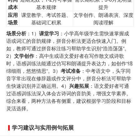
成本
基本规律
提升
应用
课堂教学、考试答题、
文学创作、朗诵表演、深度
场景
基础词汇积累
阅读理解
场景分析
：1）
课堂学习
：小学高年级学生需快速掌握成
语或词汇的音韵规律，拼音分析法更适合快速入门。例
如，教师可通过拼音标注练习帮助学生识别“浩浩荡荡”。
2）
文学创作
：高中生或语文爱好者在写作散文或诗歌
时，语感训练法能通过仿写和朗诵提升表达力，如创作“绵
绵细雨，悠悠情思”。3）
考试准备
：中考语文中，头字同
音字常出现在修辞题或作文评分中，拼音分析法可帮助学
生快速识别并正确运用。4）
兴趣拓展
：语文爱好者可通
过语感训练法深入体会古诗词的音韵美，增强文学素养。
综合来看，两种方法各有侧重，建议根据学习阶段和目标
灵活选择。
学习建议与实用例句拓展