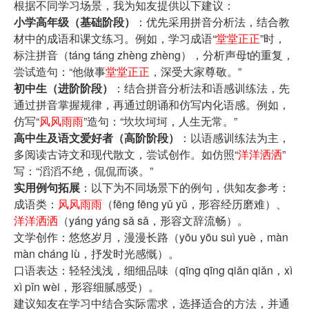
根据不同学习场景，我为知友提供以下建议：
小学高年级（基础阶段）
：优先采用拼音分析法，结合教
材中的成语和课文练习。例如，学习成语“
堂堂正正
”时，
标注拼音（táng táng zhèng zhèng），分析声母t的重复，
尝试造句：“他做事
堂堂正正
，深受大家尊敬。”
初中生（进阶阶段）
：结合拼音分析法和语感训练法，先
通过拼音掌握规律，再通过朗诵和仿写内化语感。例如，
仿写“
风风雨雨
”造句：“坎坎坷坷，人生无常。”
高中生及语文爱好者（高阶阶段）
：以语感训练法为主，
多阅读古诗文和现代散文，尝试创作。如仿照“
洋洋洒洒
”
写：“滔滔不绝，侃侃而谈。”
实用例句拓展
：以下为不同场景下的例句，供知友参考：
成语类：
风风雨雨
（fēng fēng yǔ yǔ，形容经历磨难）、
洋洋洒洒
（yáng yáng sǎ sǎ，形容文辞流畅）。
文学创作：悠悠岁月，漫漫长路（yōu yōu suì yuè，màn
màn cháng lù，抒发时光感慨）。
口语表达：轻轻浅浅，细细品味（qīng qīng qiǎn qiǎn，xì
xì pǐn wèi，形容细腻感受）。
建议知友在学习中结合实际需求，选择适合的方法，并通