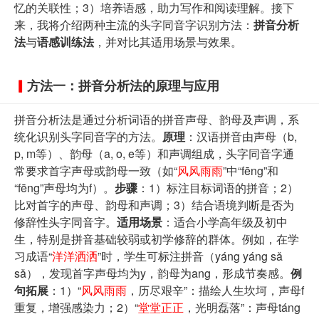
忆的关联性；3）培养语感，助力写作和阅读理解。接下
来，我将介绍两种主流的头字同音字识别方法：
拼音分析
法
与
语感训练法
，并对比其适用场景与效果。
方法一：拼音分析法的原理与应用
拼音分析法是通过分析词语的拼音声母、韵母及声调，系
统化识别头字同音字的方法。
原理
：汉语拼音由声母（b,
p, m等）、韵母（a, o, e等）和声调组成，头字同音字通
常要求首字声母或韵母一致（如“
风风雨雨
”中“fēng”和
“fēng”声母均为f）。
步骤
：1）标注目标词语的拼音；2）
比对首字的声母、韵母和声调；3）结合语境判断是否为
修辞性头字同音字。
适用场景
：适合小学高年级及初中
生，特别是拼音基础较弱或初学修辞的群体。例如，在学
习成语“
洋洋洒洒
”时，学生可标注拼音（yáng yáng sǎ
sǎ），发现首字声母均为y，韵母为ang，形成节奏感。
例
句拓展
：1）“
风风雨雨
，历尽艰辛”：描绘人生坎坷，声母f
重复，增强感染力；2）“
堂堂正正
，光明磊落”：声母táng