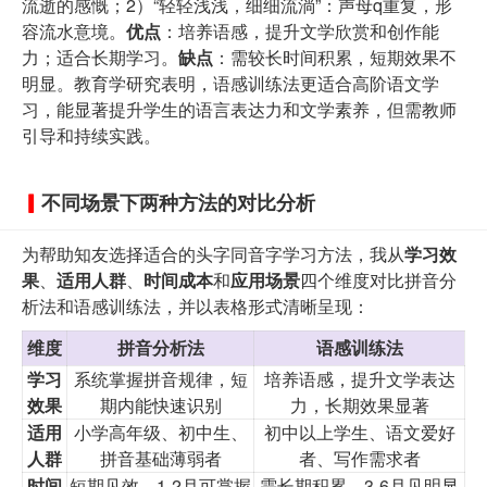
流逝的感慨；2）“轻轻浅浅，细细流淌”：声母q重复，形
容流水意境。
优点
：培养语感，提升文学欣赏和创作能
力；适合长期学习。
缺点
：需较长时间积累，短期效果不
明显。教育学研究表明，语感训练法更适合高阶语文学
习，能显著提升学生的语言表达力和文学素养，但需教师
引导和持续实践。
不同场景下两种方法的对比分析
为帮助知友选择适合的头字同音字学习方法，我从
学习效
果
、
适用人群
、
时间成本
和
应用场景
四个维度对比拼音分
析法和语感训练法，并以表格形式清晰呈现：
维度
拼音分析法
语感训练法
学习
系统掌握拼音规律，短
培养语感，提升文学表达
效果
期内能快速识别
力，长期效果显著
适用
小学高年级、初中生、
初中以上学生、语文爱好
人群
拼音基础薄弱者
者、写作需求者
时间
短期见效，1-2月可掌握
需长期积累，3-6月见明显