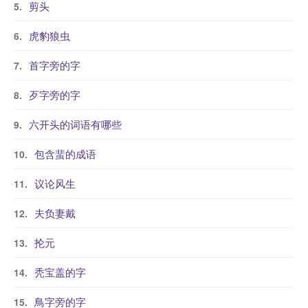
剪头
虎豹狼虫
首字旁的字
歹字旁的字
六开头的词语有哪些
包含蜚的成语
议论风生
夫负妻戴
抡元
秃宝盖的字
鳥字旁的字