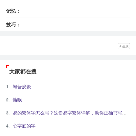
记忆：
技巧：
AI生成
大家都在搜
蝇营蚁聚
慵眠
易的繁体字怎么写？这份易字繁体详解，助你正确书写汉字_汉字繁体学习
心字底的字