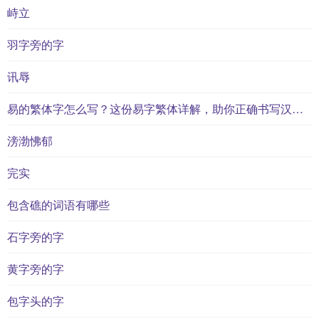
峙立
羽字旁的字
讯辱
易的繁体字怎么写？这份易字繁体详解，助你正确书写汉字_汉字繁体学习
滂渤怫郁
完实
包含礁的词语有哪些
石字旁的字
黄字旁的字
包字头的字