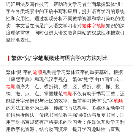
词汇用法及写作技巧，帮助语文学习者全面掌握繁体“儿”
字在各类场景中的正确书写和应用，提升语言学习的系统
性和实用性。通过客观分析不同教学资源和学习策略的优
劣，本文旨在满足广大语文学习者对
繁体字
笔顺
知识的深
度理解需求，同时促进大语文教育网站的权威性和搜索引
擎排名表现。
繁体“兒”字
笔顺
概述与语言学习方法对比
繁体“兒”字的
笔顺
规则是学习繁体汉字的重要基础。根据
《康熙字典》和现代汉字规范，繁体“兒”字由11画组成，
笔顺
顺序为：点、横折钩、横、竖、横折、横、撇、竖
钩、撇、点、点。掌握规范
笔顺
不仅有助于书写工整，还
能提升字形辨识与记忆的效率。当前学习繁体“兒”字
笔顺
的方法主要分为三类：传统书写法教学、多媒体互动学习
和结构拆解法。传统书写法教学强调模仿与反复书写，适
用于对书写规范有严格要求的学习者；多媒体互动学习利
用数字化资源，结合动画演示，提升学习趣味性与直观