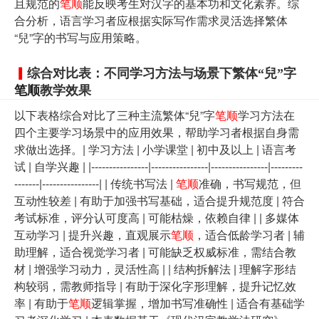
且规范的
笔顺
能反映考生对汉字的基本功和文化素养。综
合分析，语言学习者应根据实际写作需求灵活选择繁体
“兒”字的书写与应用策略。
综合对比表：不同学习方法与场景下繁体“兒”字
笔顺
教学效果
以下表格综合对比了三种主流繁体“兒”字
笔顺
学习方法在
四个主要学习场景中的应用效果，帮助学习者根据自身需
求做出选择。| 学习方法 | 小学课堂 | 初中及以上 | 语言考
试 | 自学兴趣 | |----------------|----------------|----------------|---------
-------|----------------| | 传统书写法 |
笔顺
准确，书写规范，但
互动性较差 | 有助于加强书写基础，适合提升规范度 | 符合
考试标准，评分认可度高 | 可能枯燥，依赖自律 | | 多媒体
互动学习 | 提升兴趣，直观展示
笔顺
，适合低龄学习者 | 辅
助理解，适合视觉学习者 | 可能缺乏权威标准，需结合教
材 | 增强学习动力，灵活性高 | | 结构拆解法 | 理解字形结
构较弱，需教师指导 | 有助于深化字形理解，提升记忆效
率 | 有助于
笔顺
逻辑掌握，增加书写准确性 | 适合有基础学