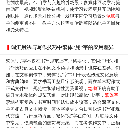
遵循度最高。4. 自学与兴趣培养场景：多媒体互动学习提
供动画、视频和智能纠错机制，使学习过程更具互动性和
趣味性。通过场景对比分析，发现不同学习场景对
笔顺
教
学的侧重点不同，教学方法也需灵活调整以适配学习目标
和受众特征。
词汇用法与写作技巧中繁体“兒”字的应用差异
繁体“兒”字不仅在书写规范上有严格要求，其词汇用法和
写作技巧的应用在不同文本类型和场景中也存在差异。例
如，在文学创作中，繁体“兒”字常用于表现传统文化意境
和古典韵味，要求书写工整且字形美观；而在学术写作或
正式文件中，规范性和清晰性更受重视，
笔顺
正确有助于
提升文本整体的规范形象。对比现代简体“儿”字，
繁体字
形结构更复杂，书写时间和认知成本较高，适合深度文化
学习和古典文本阅读；简体字则更适合日常快速书写和现
代交流。写作技巧方面，繁体“兒”字在诗词、对联等文体
中常见，强调笔画的连贯与美感；而在考试作文中，正确