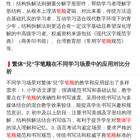
性；结构拆解法则侧重分解字形部件，帮助学习者理解字
形结构，从根本上理清
笔顺
逻辑。对比来看，传统方法适
合基础扎实的学习者，互动学习适合现代数字环境下的青
少年，结构拆解法则更适合有一定汉字基础且希望深化理
解的中高级学习者。权威资料来源包括《现代汉字规范字
典》（商务印书馆）、台湾教育部《常用字
笔顺
规范》
等。
繁体“兒”字
笔顺
在不同学习场景中的应用对比分
析
不同学习场景对繁体“兒”字
笔顺
的教学和应用提出了多样
需求：1. 小学语文课堂：强调规范书写和基础认知，教学
重点在于
笔顺
的准确性和书写速度。采用传统书写法与多
媒体结合的混合教学效果较佳，能提高学生书写兴趣和规
范意识。2. 初中及以上阶段：注重书写美感及字形结构理
解，结构拆解法结合书写练习，有利于提升学生对
繁体字
的深入理解和记忆。3. 语言考试与鉴定场景：要求严格的
笔顺
规范和书写规范，传统书写法和权威字典
笔顺
标准的