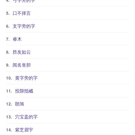
口不择言
支字旁的字
睿木
胜友如云
闻名丧胆
黄字旁的字
投隙抵巇
朗旭
穴宝盖的字
紫芝眉宇